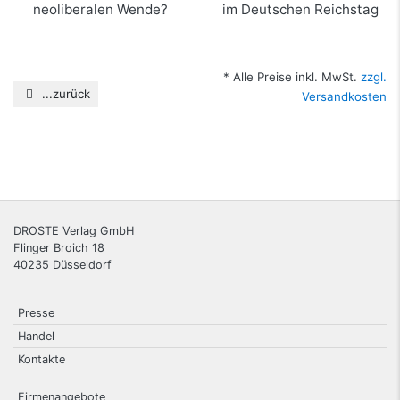
mehr Infos …
Auf dem Weg zur
Diäten und
mehr Infos …
neoliberalen Wende?
Freifahrten im
Deutschen Reichstag
* Alle Preise inkl. MwSt.
zzgl.
mehr Infos …
...zurück
Versandkosten
mehr Infos …
DROSTE Verlag GmbH
Flinger Broich 18
40235
Düsseldorf
Presse
Handel
Kontakte
Firmenangebote