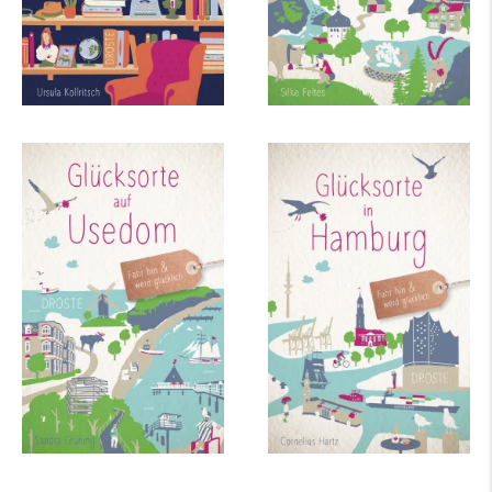
mehr Infos …
Sandra Grüning
Cornelius Hartz
Glücksorte auf
Glücksorte in
Usedom
Hamburg
mehr Infos …
mehr Infos …