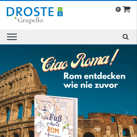
0
»
«