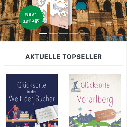
AKTUELLE TOPSELLER
Ursula Kollritsch
Silke Feltes
Glücksorte in der
Glücksorte in
Welt der Bücher
Vorarlberg
mehr Infos …