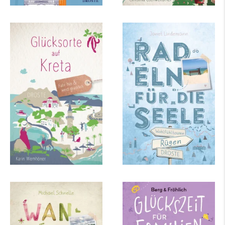
Karin Wemhöner
Janet Lindemann
Glücksorte auf Kreta
Rügen. Mit
Hiddensee. Radeln für
die Seele
mehr Infos …
mehr Infos …
Michael Schnelle
Daniela Berg, Mareike
Fröhlich
Lüneburger Heide.
Glückszeit für
Wandern für die
Familien – Stuttgart