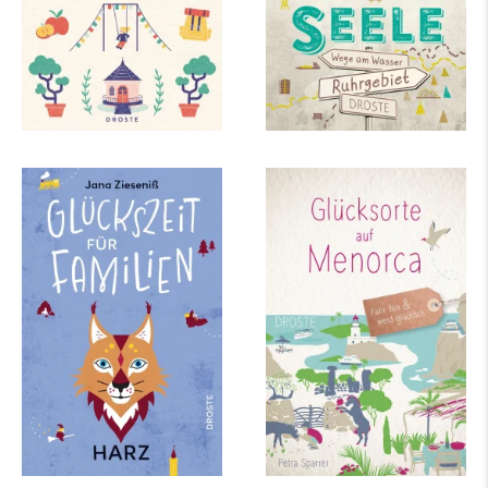
mehr Infos …
Jana Zieseniß
Petra Sparrer
Glückszeit für
Glücksorte auf
Familien – Harz
Menorca
mehr Infos …
mehr Infos …