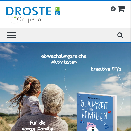
0
»
«