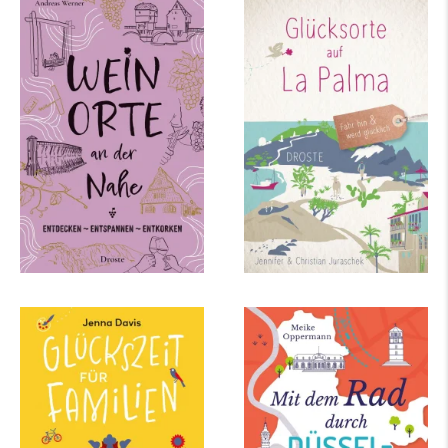
Andreas Werner
Christian Juraschek,
Jennifer Juraschek
Weinorte an der Nahe
Glücksorte auf La
Palma
mehr Infos …
mehr Infos …
Jenna Davis
Meike Oppermann
Glückszeit für
Mit dem Rad durch
Familien – Düsseldorf
Düsseldorf