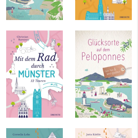
Christian Raestrup
Katy Albrecht
Mit dem Rad durch
Glücksorte auf dem
Münster
Peloponnes
mehr Infos …
mehr Infos …
Cornelia Lohs
Jutta Küdde