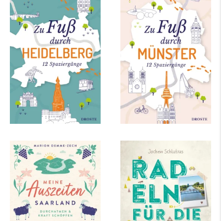
Zu Fuß durch
Zu Fuß durch
Heidelberg
Münster
mehr Infos …
mehr Infos …
Marion Demme-Zech
Jochen Schlutius
Meine Auszeiten -
Ruhrgebiet. Radeln
Saarland
für die Seele. Wege
am Wasser
mehr Infos …