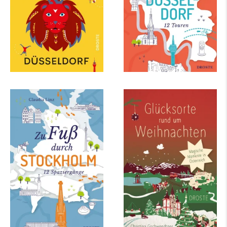
mehr Infos …
mehr Infos …
Claudia Linz
Christina Gschwendtner
Zu Fuß durch
Glücksorte rund um
Stockholm
Weihnachten in
Österreich
mehr Infos …
mehr Infos …