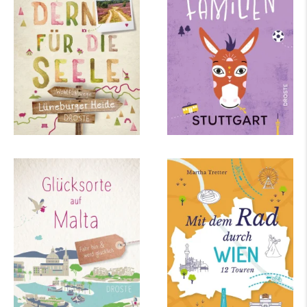
Seele
mehr Infos …
mehr Infos …
Petra Sparrer
Martha Tretter
Glücksorte auf Malta
Mit dem Rad durch
Wien
mehr Infos …
mehr Infos …