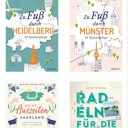
Zu Fuß durch
Zu Fuß durch
Heidelberg
Münster
mehr Infos …
mehr Infos …
Marion Demme-Zech
Jochen Schlutius
Meine Auszeiten -
Ruhrgebiet. Radeln
Saarland
für die Seele. Wege
am Wasser
mehr Infos …