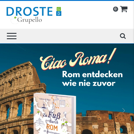
0
»
«