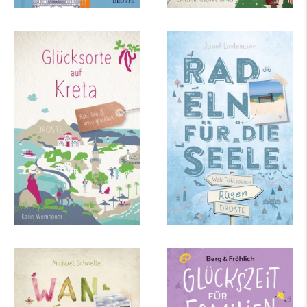
Karin Wemhöner
Janet Lindemann
Glücksorte auf Kreta
Rügen. Mit
Hiddensee. Radeln für
die Seele
mehr Infos …
mehr Infos …
Michael Schnelle
Daniela Berg, Mareike
Fröhlich
Lüneburger Heide.
Glückszeit für
Wandern für die
Familien – Stuttgart