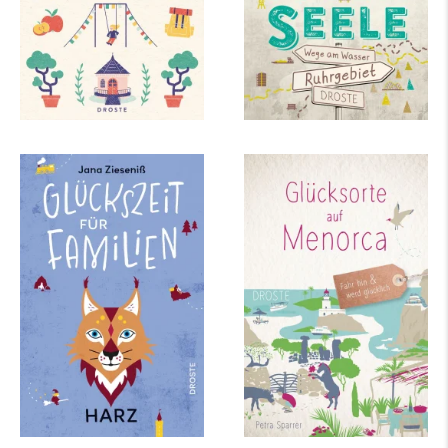
mehr Infos …
Jana Zieseniß
Petra Sparrer
Glückszeit für
Glücksorte auf
Familien – Harz
Menorca
mehr Infos …
mehr Infos …