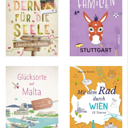
Seele
mehr Infos …
mehr Infos …
Petra Sparrer
Martha Tretter
Glücksorte auf Malta
Mit dem Rad durch
Wien
mehr Infos …
mehr Infos …