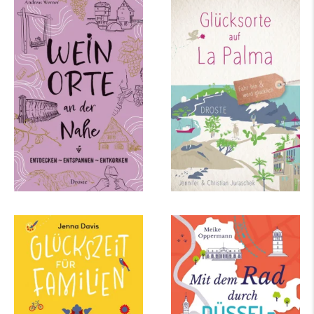
Andreas Werner
Christian Juraschek,
Jennifer Juraschek
Weinorte an der Nahe
Glücksorte auf La
Palma
mehr Infos …
mehr Infos …
Jenna Davis
Meike Oppermann
Glückszeit für
Mit dem Rad durch
Familien – Düsseldorf
Düsseldorf