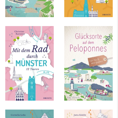
Christian Raestrup
Katy Albrecht
Mit dem Rad durch
Glücksorte auf dem
Münster
Peloponnes
mehr Infos …
mehr Infos …
Cornelia Lohs
Jutta Küdde