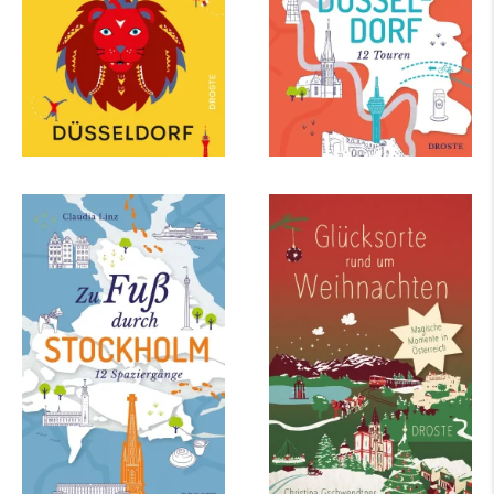
mehr Infos …
mehr Infos …
Claudia Linz
Christina Gschwendtner
Zu Fuß durch
Glücksorte rund um
Stockholm
Weihnachten in
Österreich
mehr Infos …
mehr Infos …