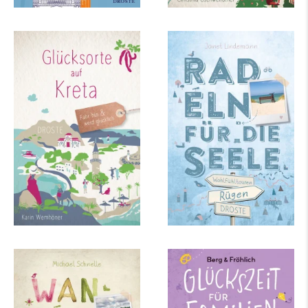
Karin Wemhöner
Janet Lindemann
Glücksorte auf Kreta
Rügen. Mit
Hiddensee. Radeln für
die Seele
mehr Infos …
mehr Infos …
Michael Schnelle
Daniela Berg, Mareike
Fröhlich
Lüneburger Heide.
Glückszeit für
Wandern für die
Familien – Stuttgart