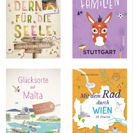
Seele
mehr Infos …
mehr Infos …
Petra Sparrer
Martha Tretter
Glücksorte auf Malta
Mit dem Rad durch
Wien
mehr Infos …
mehr Infos …