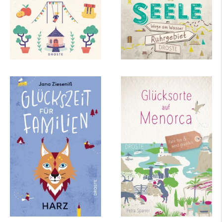
mehr Infos …
Jana Zieseniß
Petra Sparrer
Glückszeit für
Glücksorte auf
Familien – Harz
Menorca
mehr Infos …
mehr Infos …