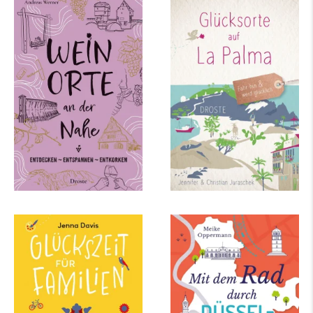
Andreas Werner
Christian Juraschek,
Jennifer Juraschek
Weinorte an der Nahe
Glücksorte auf La
Palma
mehr Infos …
mehr Infos …
Jenna Davis
Meike Oppermann
Glückszeit für
Mit dem Rad durch
Familien – Düsseldorf
Düsseldorf