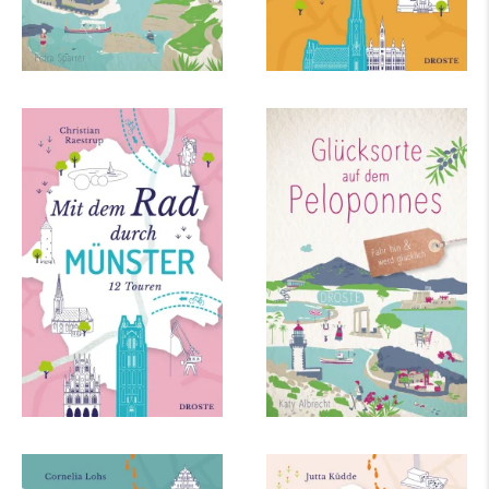
Christian Raestrup
Katy Albrecht
Mit dem Rad durch
Glücksorte auf dem
Münster
Peloponnes
mehr Infos …
mehr Infos …
Cornelia Lohs
Jutta Küdde