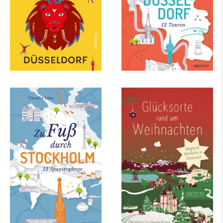
mehr Infos …
mehr Infos …
Claudia Linz
Christina Gschwendtner
Zu Fuß durch
Glücksorte rund um
Stockholm
Weihnachten in
Österreich
mehr Infos …
mehr Infos …