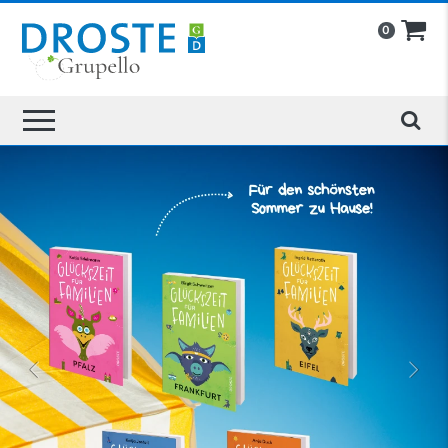
0
»
«