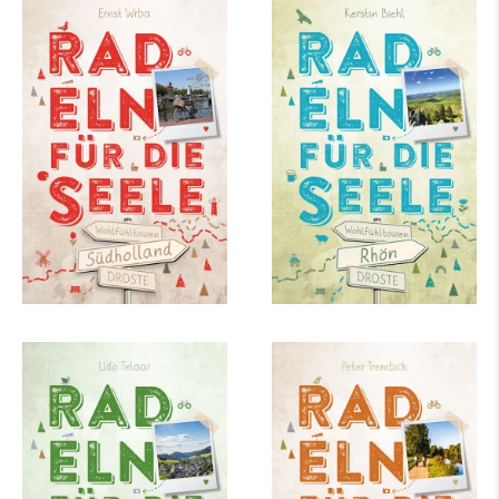
Ernst Wrba
Kerstin Biehl
Südholland. Radeln
Rhön. Radeln für die
für die Seele
Seele
mehr Infos …
mehr Infos …
Udo Telaar
Peter Trembich
Sauerland. Radeln für
Ruhr. Radeln für die
die Seele
Seele