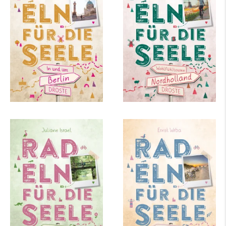
mehr Infos …
mehr Infos …
Juliane Israel
Ernst Wrba
Spreewald. Radeln für
Zeeland. Radeln für
die Seele
die Seele
mehr Infos …
mehr Infos …