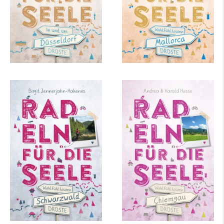
Birgit Jennerjahn-
Andrea Hesse, Harald
Hakenes
Hesse
Schwarzwald. Radeln
Chiemgau. Radeln für
für die Seele
die Seele
mehr Infos …
mehr Infos …