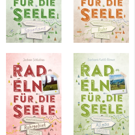
mehr Infos …
mehr Infos …
Jochen Schlutius
Barbara Kettl-Römer
Ruhrgebiet. Radeln
Allgäu. Radeln für die
für die Seele
Seele
mehr Infos …
mehr Infos …