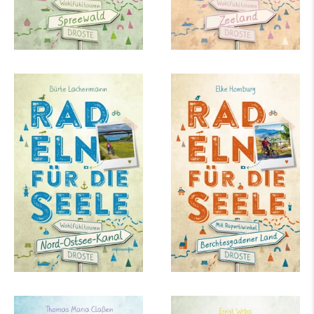
Bürte Lachenmann
Elke Homburg
Nord-Ostsee-Kanal.
Berchtesgadener
Radeln für die Seele
Land - Mit
Rupertiwinkel. Radeln
für die...
mehr Infos …
mehr Infos …