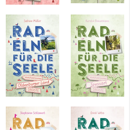
Sabine Kerstin Elisabeth
Kerstin Bauermees
Müller
Spessart. Radeln für
Oldenburger Land.
die Seele
Radeln für die Seele
mehr Infos …
mehr Infos …
Stephanie Schlanert
Ernst Wrba
In und um Berlin.
Nordholland. Radeln
Radeln für die Seele
für die Seele