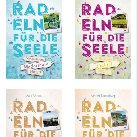
Thomas Maria Claßen
Ernst Wrba
Niederrhein. Radeln
Südtirol. Radeln für
für die Seele
die Seele
mehr Infos …
mehr Infos …
Anja Vorspel
Herbert Rönneburg
In und um Düsseldorf.
Mallorca. Radeln für
Radeln für die Seele
die Seele
mehr Infos …
mehr Infos …