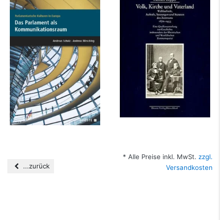
Parlamente in Europa
Volk, Kirche und
/ Parlamentarische
Vaterland.
Kulturen in...
Wahlaufrufe,
Aufrufe,...
mehr Infos …
mehr Infos …
* Alle Preise inkl. MwSt.
zzgl.
...zurück
Versandkosten