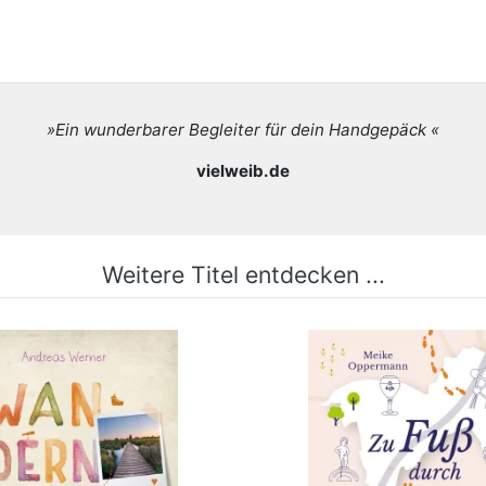
»Ein wunderbarer Begleiter für dein Handgepäck «
vielweib.de
Weitere Titel entdecken ...
en - Mit Hohem Venn.
Zu Fuß durch Brü
dern für die Seele
mehr Infos …
mehr Infos …
bestellen