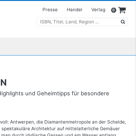
Presse
Handel
Verlag
0
EN
 Highlights und Geheimtipps für besondere
svoll: Antwerpen, die Diamantenmetropole an der Schelde,
fft spektakuläre Architektur auf mittelalterliche Gemäuer
t man durch idyllische Gassen und am Wasser entlang,