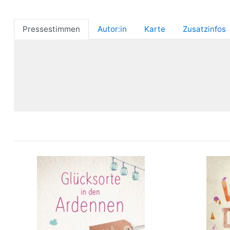
Pressestimmen
Autor:in
Karte
Zusatzinfos
Glücksorte in den Ardennen
Ardenn
Wan
mehr Infos …
bestellen