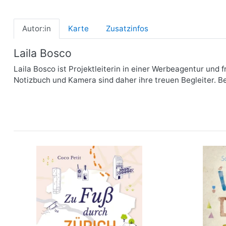
Autor:in
Karte
Zusatzinfos
Laila Bosco
Laila Bosco ist Projektleiterin in einer Werbeagentur und f
Notizbuch und Kamera sind daher ihre treuen Begleiter. Be
Zu Fuß durch Zürich
Berner Ob
mehr Infos …
bestellen