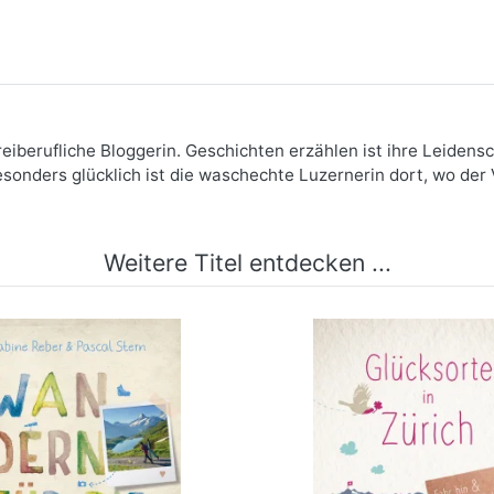
reiberufliche Bloggerin. Geschichten erzählen ist ihre Leidensc
sonders glücklich ist die waschechte Luzernerin dort, wo der 
Weitere Titel entdecken ...
erland. Wandern für die
Glücksorte in Zür
Seele
mehr Infos …
mehr Infos …
bestellen
bestellen