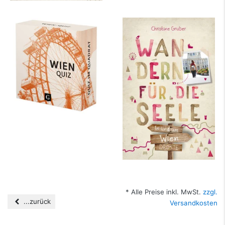
Wien-Quiz
In und um Wien.
Wandern für die
Seele
mehr Infos …
mehr Infos …
* Alle Preise inkl. MwSt.
zzgl.
...zurück
Versandkosten