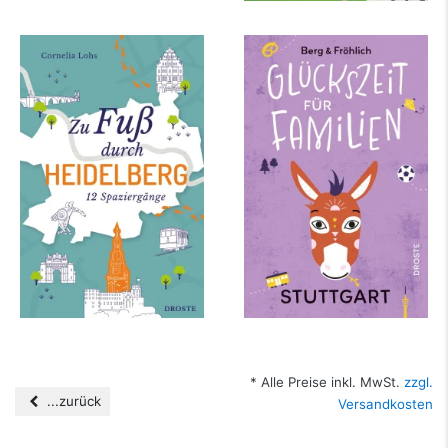
Zu Fuß durch
Glückszeit für
Heidelberg
Familien – Stuttgart
mehr Infos …
mehr Infos …
* Alle Preise inkl. MwSt.
zzgl.
...zurück
Versandkosten