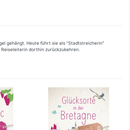
gel gehängt. Heute führt sie als "Stadtstreicherin"
 Reiseleiterin dorthin zurückzukehren.
uedoc.
Glücksorte in der Bretagne
yrenäen
mehr Infos …
bestellen