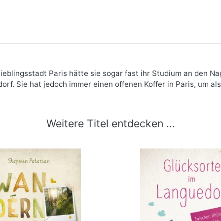
Lieblingsstadt Paris hätte sie sogar fast ihr Studium an den Na
rf. Sie hat jedoch immer einen offenen Koffer in Paris, um als
Weitere Titel entdecken ...
 Wandern für die Seele
Glücksorte im Lang
Zwischen Rhône & P
mehr Infos …
mehr Infos …
bestellen