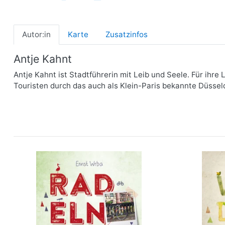
Autor:in
Karte
Zusatzinfos
Antje Kahnt
Antje Kahnt ist Stadtführerin mit Leib und Seele. Für ihre 
Touristen durch das auch als Klein-Paris bekannte Düsseldo
Elsass. Radeln für die Seele
Vogesen.
mehr Infos …
bestellen