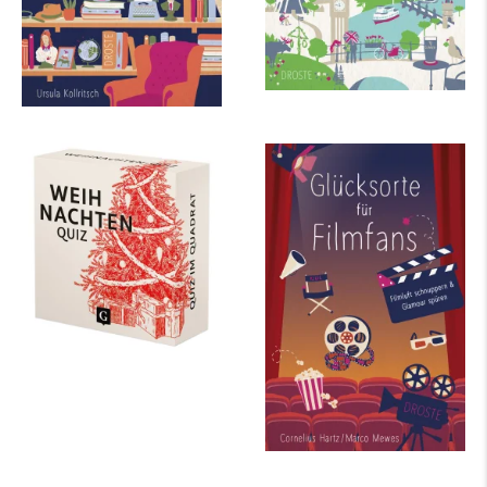
Weihnachten-Quiz
Glücksorte für
Filmfans
mehr Infos …
mehr Infos …