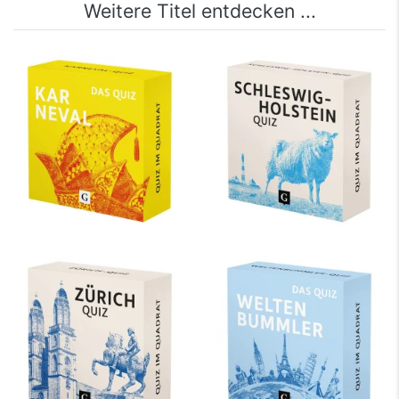
Weitere Titel entdecken ...
Karneval. Das Quiz
Schleswig-Holstein-
Quiz
mehr Infos …
mehr Infos …
Zürich-Quiz
Weltenbummler. Das
Quiz
mehr Infos …
mehr Infos …