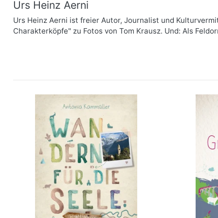
Urs Heinz Aerni
Urs Heinz Aerni ist freier Autor, Journalist und Kulturver
Charakterköpfe" zu Fotos von Tom Krausz. Und: Als Feldor
Graubünden. Wandern für die
Glück
Seele
mehr Infos …
bestellen