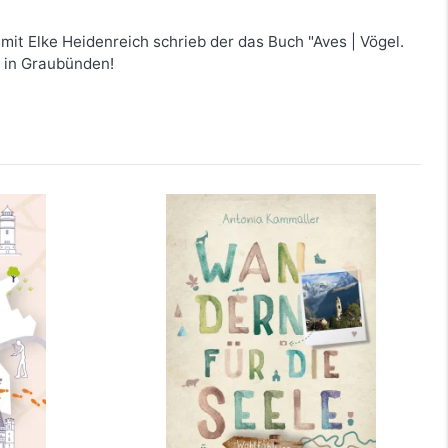
 mit Elke Heidenreich schrieb der das Buch "Aves | Vögel.
h in Graubünden!
sel
Graubünden. Wandern für die
Seele
mehr Infos …
bestellen