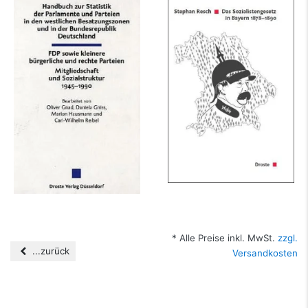
Handbuch zur
Das Sozialistengesetz
Statistik der
in Bayern 1878-1890
Parlamente und
Parteien in den...
mehr Infos …
mehr Infos …
* Alle Preise inkl. MwSt.
zzgl.
...zurück
Versandkosten