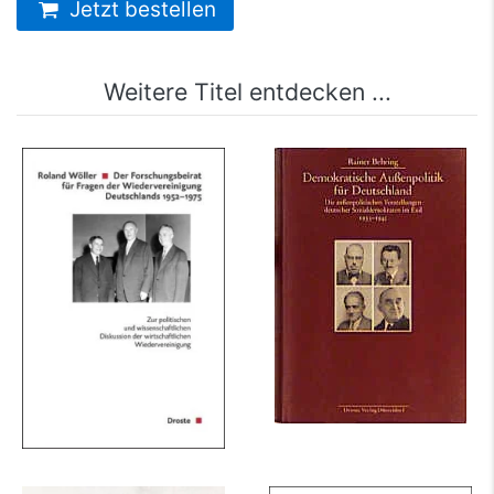
Jetzt bestellen
Weitere Titel entdecken ...
Der Forschungsbeirat
Demokratische
für Fragen der
Aussenpolitik für
Wiedervereinigung...
Deutschland
mehr Infos …
mehr Infos …