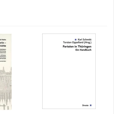
thek zu
Parteien in Thüringen
tscher...
mehr Infos …
bestellen