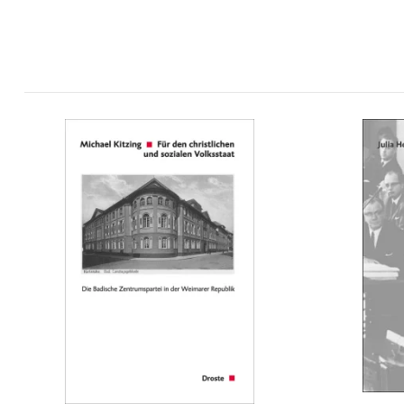
Für den christlichen und sozialen
Die
Volksstaat. Die Badische...
Staa
mehr Infos …
bestellen