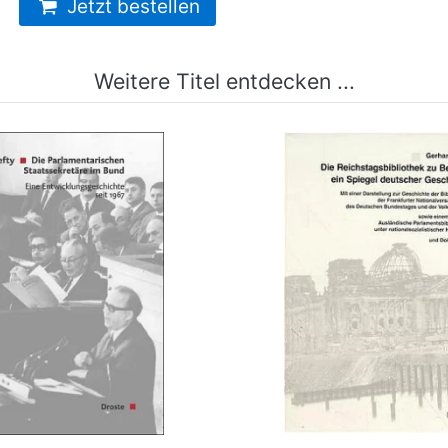
Jetzt bestellen
Weitere Titel entdecken ...
 Parlamentarischen
Die Reichstagsbiblio
tssekretäre im Bund
Berlin - ein Spiegel deu
mehr Infos …
mehr Infos …
bestellen
bestellen