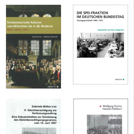
Parlamente in Europa
Die SPD-Fraktion im
/ Parlamentarische
Deutschen
Kulturen vom...
Bundestag
mehr Infos …
mehr Infos …
Gleichberechtigung
Heimat-Politiker?
als
Verfassungsauftrag
mehr Infos …