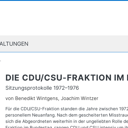
ALTUNGEN
.
DIE CDU/CSU-FRAKTION I
Sitzungsprotokolle 1972–1976
von Benedikt Wintgens, Joachim Wintzer
Für die CDU/CSU-Fraktion standen die Jahre zwischen 1972
personellem Neuanfang. Nach dem gescheiterten Misstra
sich die Abgeordneten weiterhin in der ungeliebten Rolle d
Fraktion im Bundestag, rangen CDU und CSU intensiv um ihr