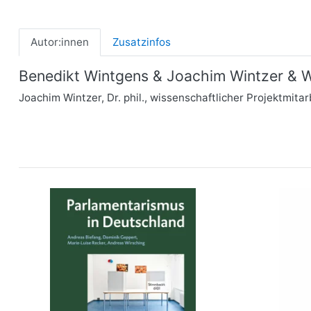
Autor:innen
Zusatzinfos
Benedikt Wintgens & Joachim Wintzer & W
Joachim Wintzer, Dr. phil., wissenschaftlicher Projektmitar
Parlamentarismus in Deutschland
Einhei
von 1815 bis zur Gegenwart
mehr Infos …
bestellen