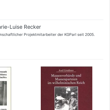
rie-Luise Recker
enschaftlicher Projektmitarbeiter der KGParl seit 2005.
pposition"
Massenverbände und
 Macht"
Massenparteien im
wilhelminischen Reich
mehr Infos …
bestellen