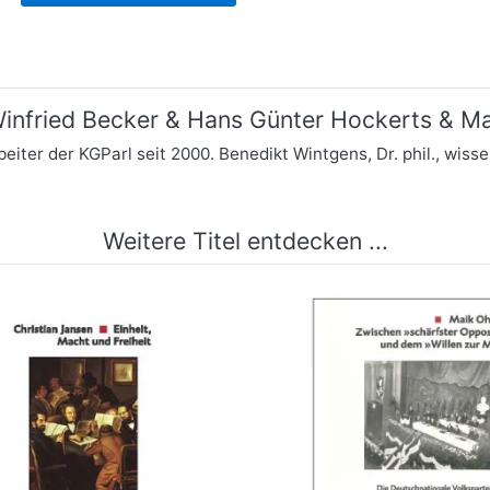
infried Becker & Hans Günter Hockerts & Ma
beiter der KGParl seit 2000. Benedikt Wintgens, Dr. phil., wiss
Weitere Titel entdecken ...
t, Macht und Freiheit
Zwischen "schärfster O
und dem "Willen zur
mehr Infos …
mehr Infos …
bestellen
bestellen