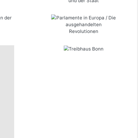
Staat
n der
Parlamente in Europa / Die
ausgehandelten Revolutionen
mehr Infos …
bestellen
Treibhaus Bonn
mehr Infos …
bestellen
mehr Infos …
bestellen