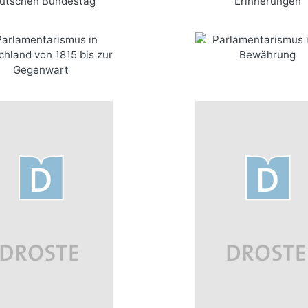
Bundestag
mehr Infos …
tarismus in Deutschland
Parlamentarismus i
15 bis zur Gegenwart
Bewährung
bestellen
mehr Infos …
bestellen
mehr Infos …
mehr Infos …
bestellen
bestellen