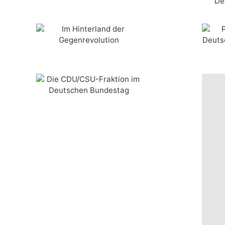
Im Hinterland der
Parlamen
mehr Infos …
Gegenrevolution
von 18
bestellen
Die CDU/CSU-Fraktion im
Deutschen Bundestag
mehr Infos …
bestellen
mehr Infos …
bestellen