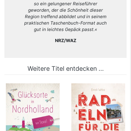
so ein gelungener Reiseführer
geworden, der die Schönheit dieser
Region treffend abbildet und in seinem
praktischen Taschenbuch-Format auch
gut in leichtes Gepäck passt.«
NRZ/WAZ
Weitere Titel entdecken ...
Glücksorte in
Südholland. Radeln
Nordholland. Mit
für die Seele
Texel
mehr Infos …
mehr Infos …