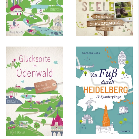
Glücksorte im
Zu Fuß durch
Odenwald
Heidelberg
mehr Infos …
mehr Infos …