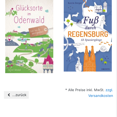
Glücksorte im
Zu Fuß durch
Odenwald
Regensburg
mehr Infos …
mehr Infos …
* Alle Preise inkl. MwSt.
zzgl.
...zurück
Versandkosten