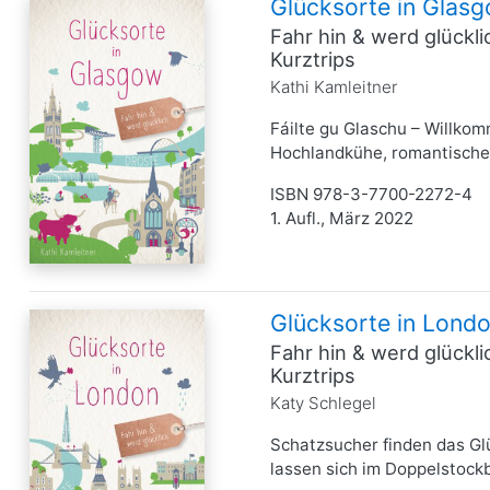
Glücksorte in Glas
Fahr hin & werd glückl
Kurztrips
Kathi Kamleitner
Fáilte gu Glaschu – Willkom
Hochlandkühe, romantische 
ISBN 978-3-7700-2272-4
1. Aufl., März 2022
Glücksorte in Lond
Fahr hin & werd glückl
Kurztrips
Katy Schlegel
Schatzsucher finden das G
lassen sich im Doppelstockb