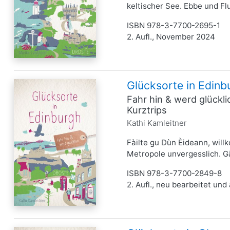
keltischer See. Ebbe und Flu
ISBN 978-3-7700-2695-1
2. Aufl., November 2024
Glücksorte in Edinb
Fahr hin & werd glückl
Kurztrips
Kathi Kamleitner
Fàilte gu Dùn Èideann, wil
Metropole unvergesslich. Gä
ISBN 978-3-7700-2849-8
2. Aufl., neu bearbeitet und