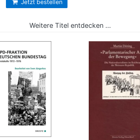
Jetzt bestellen
Weitere Titel entdecken ...
-Fraktion im Deutschen
Parlamentarischer A
Bundestag
Bewegung
mehr Infos …
mehr Infos …
bestellen
bestellen