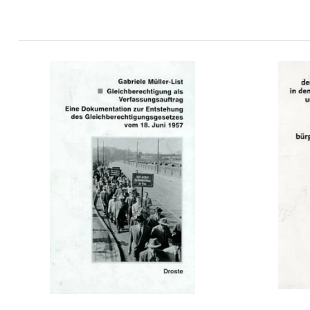
Gleichberechtigung als
Handb
Verfassungsauftrag
Parlament
mehr Infos …
bestellen