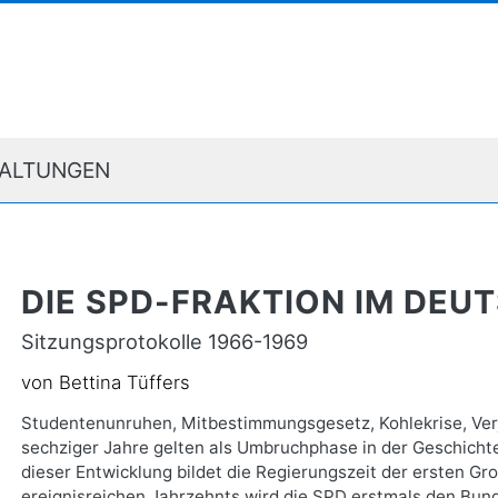
ALTUNGEN
DIE SPD-FRAKTION IM DE
Sitzungsprotokolle 1966-1969
von Bettina Tüffers
Studentenunruhen, Mitbestimmungsgesetz, Kohlekrise, Verj
sechziger Jahre gelten als Umbruchphase in der Geschicht
dieser Entwicklung bildet die Regierungszeit der ersten Gr
ereignisreichen Jahrzehnts wird die SPD erstmals den Bund