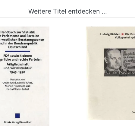
Weitere Titel entdecken ...
uch zur Statistik der
Die Deutsche Volkspar
e und Parteien in den...
1933
mehr Infos …
mehr Infos …
bestellen
bestellen